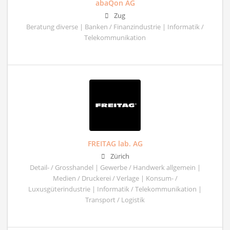
abaQon AG
Zug
Beratung diverse | Banken / Finanzindustrie | Informatik /
Telekommunikation
FREITAG lab. AG
Zürich
Detail- / Grosshandel | Gewerbe / Handwerk allgemein |
Medien / Druckerei / Verlage | Konsum- /
Luxusgüterindustrie | Informatik / Telekommunikation |
Transport / Logistik